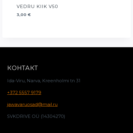
VEDRU KIIK V50
3,00
€
КОНТАКТ
Ida-Viru, Narva, Kreenholmi tn 31
+372 5557 9179
jawavaruosad@mail.ru
SVKDRIVE OÜ (14304270)